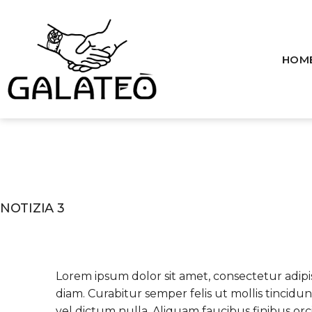
Skip
to
content
HOM
Galateo
NOTIZIA 3
Lorem ipsum dolor sit amet, consectetur adipi
diam. Curabitur semper felis ut mollis tincidu
vel dictum nulla. Aliquam faucibus finibus orc