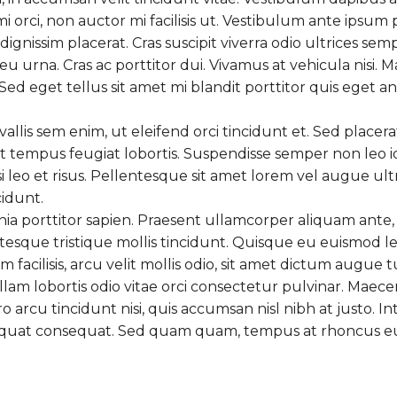
rci, non auctor mi facilisis ut. Vestibulum ante ipsum pri
gnissim placerat. Cras suscipit viverra odio ultrices sem
u urna. Cras ac porttitor dui. Vivamus at vehicula nisi. Ma
si. Sed eget tellus sit amet mi blandit porttitor quis eg
allis sem enim, ut eleifend orci tincidunt et. Sed place
tempus feugiat lobortis. Suspendisse semper non leo id m
si leo et risus. Pellentesque sit amet lorem vel augue ult
cidunt.
acinia porttitor sapien. Praesent ullamcorper aliquam ant
tesque tristique mollis tincidunt. Quisque eu euismod l
m facilisis, arcu velit mollis odio, sit amet dictum augue t
 lobortis odio vitae orci consectetur pulvinar. Maecenas
bero arcu tincidunt nisi, quis accumsan nisl nibh at just
nsequat consequat. Sed quam quam, tempus at rhoncus eu