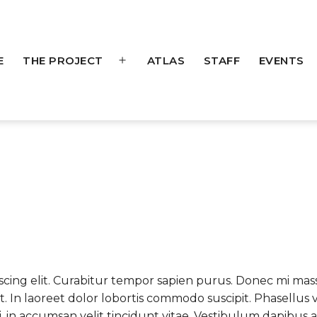
E
THE PROJECT
ATLAS
STAFF
EVENTS
Open
menu
scing elit. Curabitur tempor sapien purus. Donec mi mass
nt. In laoreet dolor lobortis commodo suscipit. Phasellus
i, in accumsan velit tincidunt vitae. Vestibulum dapibus 