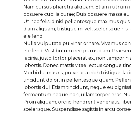
Nam cursus pharetra aliquam. Etiam rutrum mi o
posuere cubilia curae; Duis posuere massa eu di
Ut nec felis id nisl pellentesque maximus quis e
diam aliquam, tristique mi vel, scelerisque ni
eleifend.
Nulla vulputate pulvinar ornare. Vivamus conv
eleifend. Vestibulum nec purus diam. Praesent 
lacinia, justo tortor placerat ex, non tempor ni
lobortis. Donec mattis vitae lectus congue tin
Morbi dui mauris, pulvinar a nibh tristique, l
tincidunt dolor, in pellentesque quam. Pellen
lobortis dui. Etiam tincidunt, neque eu dignissi
fermentum neque non, ullamcorper eros. Nullam
Proin aliquam, orci id hendrerit venenatis, li
scelerisque. Suspendisse sagittis in arcu co