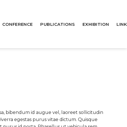
CONFERENCE
PUBLICATIONS
EXHIBITION
LINK
a, bibendum id augue vel, laoreet sollicitudin
 viverra egestas purus vitae dictum. Quisque
at purus id porta. Phasellus ut vehicula sem.