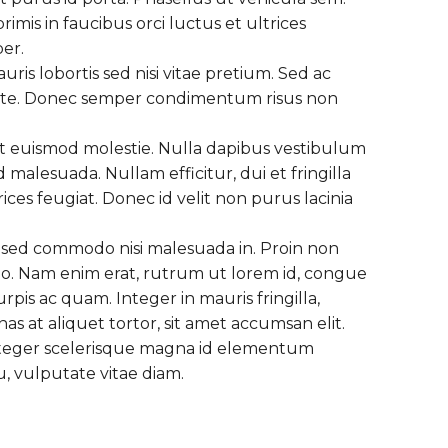
mis in faucibus orci luctus et ultrices
per.
uris lobortis sed nisi vitae pretium. Sed ac
et ante. Donec semper condimentum risus non
rat euismod molestie. Nulla dapibus vestibulum
alesuada. Nullam efficitur, dui et fringilla
rices feugiat. Donec id velit non purus lacinia
e, sed commodo nisi malesuada in. Proin non
eo. Nam enim erat, rutrum ut lorem id, congue
urpis ac quam. Integer in mauris fringilla,
 at aliquet tortor, sit amet accumsan elit.
o. Integer scelerisque magna id elementum
, vulputate vitae diam.