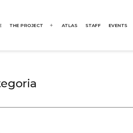
E
THE PROJECT
ATLAS
STAFF
EVENTS
Open
menu
tegoria