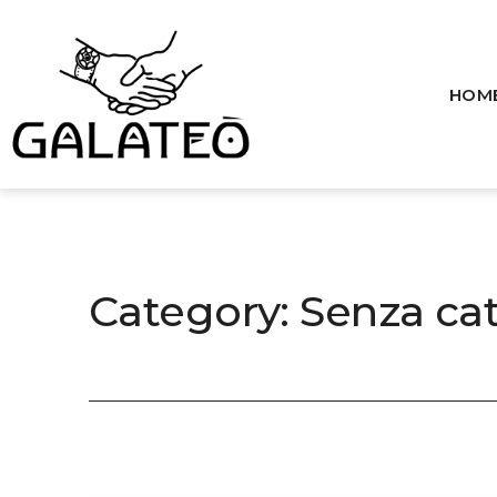
Skip
to
content
HOM
Galateo
Category:
Senza ca